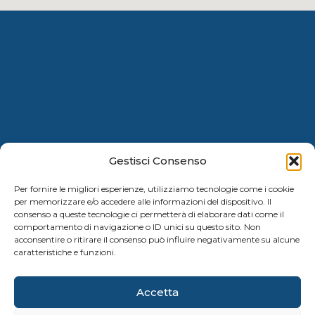
Gestisci Consenso
Per fornire le migliori esperienze, utilizziamo tecnologie come i cookie
Dove siamo
per memorizzare e/o accedere alle informazioni del dispositivo. Il
consenso a queste tecnologie ci permetterà di elaborare dati come il
EX BASE NATO (BAGNOLI)
comportamento di navigazione o ID unici su questo sito. Non
acconsentire o ritirare il consenso può influire negativamente su alcune
caratteristiche e funzioni.
Contatti
Accetta
3385600994
BASKINSIEME@GMAIL.COM