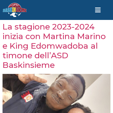
La stagione 2023-2024
inizia con Martina Marino
e King Edomwadoba al
timone dell’ASD
Baskinsieme